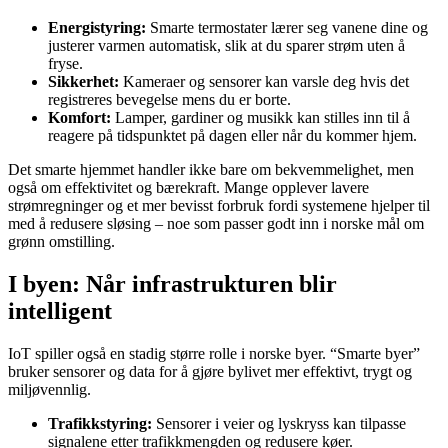
Energistyring:
Smarte termostater lærer seg vanene dine og
justerer varmen automatisk, slik at du sparer strøm uten å
fryse.
Sikkerhet:
Kameraer og sensorer kan varsle deg hvis det
registreres bevegelse mens du er borte.
Komfort:
Lamper, gardiner og musikk kan stilles inn til å
reagere på tidspunktet på dagen eller når du kommer hjem.
Det smarte hjemmet handler ikke bare om bekvemmelighet, men
også om effektivitet og bærekraft. Mange opplever lavere
strømregninger og et mer bevisst forbruk fordi systemene hjelper til
med å redusere sløsing – noe som passer godt inn i norske mål om
grønn omstilling.
I byen: Når infrastrukturen blir
intelligent
IoT spiller også en stadig større rolle i norske byer. “Smarte byer”
bruker sensorer og data for å gjøre bylivet mer effektivt, trygt og
miljøvennlig.
Trafikkstyring:
Sensorer i veier og lyskryss kan tilpasse
signalene etter trafikkmengden og redusere køer.