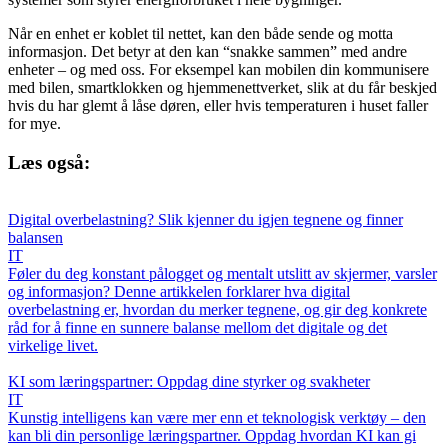
Når en enhet er koblet til nettet, kan den både sende og motta
informasjon. Det betyr at den kan “snakke sammen” med andre
enheter – og med oss. For eksempel kan mobilen din kommunisere
med bilen, smartklokken og hjemmenettverket, slik at du får beskjed
hvis du har glemt å låse døren, eller hvis temperaturen i huset faller
for mye.
Læs også:
Digital overbelastning? Slik kjenner du igjen tegnene og finner
balansen
IT
Føler du deg konstant pålogget og mentalt utslitt av skjermer, varsler
og informasjon? Denne artikkelen forklarer hva digital
overbelastning er, hvordan du merker tegnene, og gir deg konkrete
råd for å finne en sunnere balanse mellom det digitale og det
virkelige livet.
KI som læringspartner: Oppdag dine styrker og svakheter
IT
Kunstig intelligens kan være mer enn et teknologisk verktøy – den
kan bli din personlige læringspartner. Oppdag hvordan KI kan gi