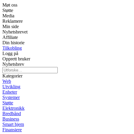
Møt oss
Støtte
Media
Reklamere
Min side
Nyhetsbrevet
Affiliate
Din historie
Tilkobling
Logg på
Opprett bruker
Nyhetsbrev
Kategorier
Web
Utvikling
Enheter
Systemer
Støtte
Elektronikk
Bredbånd
Business
Smart hjem
Finansiere