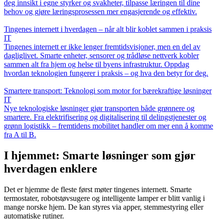
deg innsikt i egne styrker og svakheter, tilpasse læringen til dine
behov og gjøre læringsprosessen mer engasjerende og effektiv.
Tingenes internett i hverdagen – når alt blir koblet sammen i praksis
IT
Tingenes internett er ikke lenger fremtidsvisjoner, men en del av
dagliglivet. Smarte enheter, sensorer og trådløse nettverk kobler
sammen alt fra hjem og helse til byens infrastruktur. Oppdag
hvordan teknologien fungerer i praksis – og hva den betyr for deg.
Smartere transport: Teknologi som motor for bærekraftige løsninger
IT
Nye teknologiske løsninger gjør transporten både grønnere og
smartere. Fra elektrifisering og digitalisering til delingstjenester og
grønn logistikk – fremtidens mobilitet handler om mer enn å komme
fra A til B.
I hjemmet: Smarte løsninger som gjør
hverdagen enklere
Det er hjemme de fleste først møter tingenes internett. Smarte
termostater, robotstøvsugere og intelligente lamper er blitt vanlig i
mange norske hjem. De kan styres via apper, stemmestyring eller
automatiske rutiner.