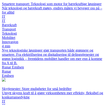
Smartere transport: Teknologi som motor for bærekraftige løsninger
Når teknologi og bærekraft møtes, endres måten vi beveger oss på –
for alltid
IT
IT
Bærekraft
Transport
Teknologi
Mobilitet
Innovasjon
4 min
Nye teknologiske løsninger gjør transporten både grønnere og
smartere. Fra elektrifisering og digitalisering til delingstjenester og
grønn logistikk – fremtidens mobilitet handler om mer enn å komme
fra A til B.
Runar Emilsen
Runar
Emilsen
Skytjenester: Store muligheter for små bedrifter
Utnytt skyens kraft til å gjøre virksomheten mer effektiv, fleksibel og
konkurransedyktig
IT