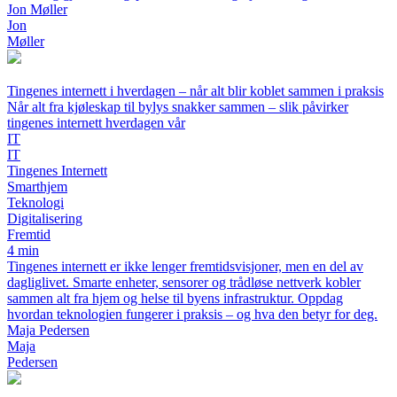
Jon Møller
Jon
Møller
Tingenes internett i hverdagen – når alt blir koblet sammen i praksis
Når alt fra kjøleskap til bylys snakker sammen – slik påvirker
tingenes internett hverdagen vår
IT
IT
Tingenes Internett
Smarthjem
Teknologi
Digitalisering
Fremtid
4 min
Tingenes internett er ikke lenger fremtidsvisjoner, men en del av
dagliglivet. Smarte enheter, sensorer og trådløse nettverk kobler
sammen alt fra hjem og helse til byens infrastruktur. Oppdag
hvordan teknologien fungerer i praksis – og hva den betyr for deg.
Maja Pedersen
Maja
Pedersen