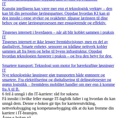
IT
Kunstig intelligens kan være mer enn et teknologisk verktøy – den
kan bli din personlige læringspartner. Oppdag hvordan KI kan gi
deg innsikt i egne styrker og svakheter, tilpasse læringen til dine
behov og gjøre læringsprosessen mer engasjerende og effektiv.
Tingenes internett i hverdagen – når alt blir koblet sammen i praksis
IT
Tingenes internett er ikke lenger fremtidsvisjoner, men en del av
dagliglivet. Smarte enheter, sensorer og trådløse nettverk kobler
sammen alt fra hjem og helse til byens infrastruktur. Oppdag
hvordan teknologien fungerer i praksis – og hva den betyr for deg.
Smartere transport: Teknologi som motor for bærekraftige løsninger
IT
Nye teknologiske løsninger gjør transporten både grønnere og
smartere. Fra elektrifisering og digitalisering til delingstjenester og
grønn logistikk – fremtidens mobilitet handler om mer enn å komme
fra A til B.
6 feil å unngå i din IT-karriere: råd for suksess
Få innsikt i hvilke feller mange IT-fagfolk faller i og hvordan du kan
unngå dem. Denne e-boken gir tips for karriereutvikling,
nettverksbygging og kompetansebygging slik at du kan fremme din
karriere i IT-bransjen.
Åpne e-boken nå