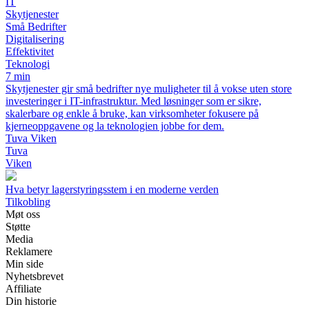
IT
Skytjenester
Små Bedrifter
Digitalisering
Effektivitet
Teknologi
7 min
Skytjenester gir små bedrifter nye muligheter til å vokse uten store
investeringer i IT-infrastruktur. Med løsninger som er sikre,
skalerbare og enkle å bruke, kan virksomheter fokusere på
kjerneoppgavene og la teknologien jobbe for dem.
Tuva Viken
Tuva
Viken
Hva betyr lagerstyringsstem i en moderne verden
Tilkobling
Møt oss
Støtte
Media
Reklamere
Min side
Nyhetsbrevet
Affiliate
Din historie