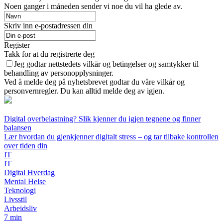
Noen ganger i måneden sender vi noe du vil ha glede av.
Skriv inn e-postadressen din
Register
Takk for at du registrerte deg
Jeg godtar nettstedets vilkår og betingelser og samtykker til
behandling av personopplysninger.
Ved å melde deg på nyhetsbrevet godtar du våre vilkår og
personvernregler. Du kan alltid melde deg av igjen.
Digital overbelastning? Slik kjenner du igjen tegnene og finner
balansen
Lær hvordan du gjenkjenner digitalt stress – og tar tilbake kontrollen
over tiden din
IT
IT
Digital Hverdag
Mental Helse
Teknologi
Livsstil
Arbeidsliv
7 min