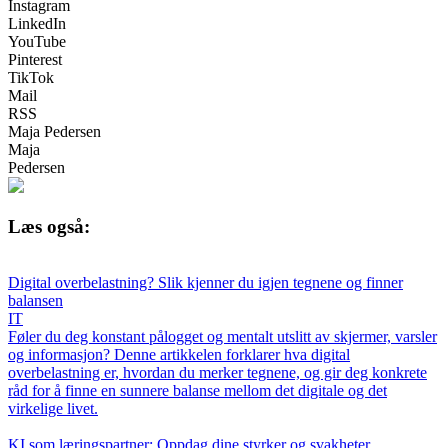
Instagram
LinkedIn
YouTube
Pinterest
TikTok
Mail
RSS
Maja Pedersen
Maja
Pedersen
Læs også:
Digital overbelastning? Slik kjenner du igjen tegnene og finner
balansen
IT
Føler du deg konstant pålogget og mentalt utslitt av skjermer, varsler
og informasjon? Denne artikkelen forklarer hva digital
overbelastning er, hvordan du merker tegnene, og gir deg konkrete
råd for å finne en sunnere balanse mellom det digitale og det
virkelige livet.
KI som læringspartner: Oppdag dine styrker og svakheter