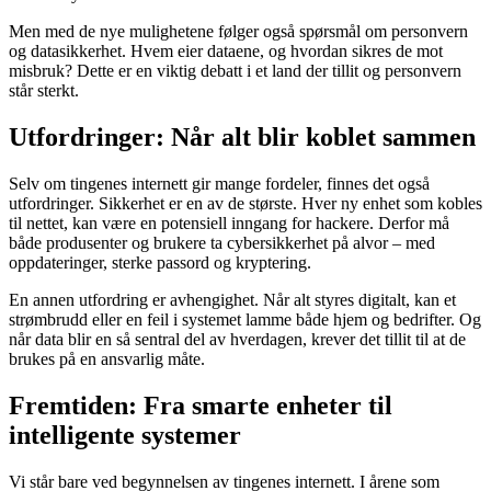
Men med de nye mulighetene følger også spørsmål om personvern
og datasikkerhet. Hvem eier dataene, og hvordan sikres de mot
misbruk? Dette er en viktig debatt i et land der tillit og personvern
står sterkt.
Utfordringer: Når alt blir koblet sammen
Selv om tingenes internett gir mange fordeler, finnes det også
utfordringer. Sikkerhet er en av de største. Hver ny enhet som kobles
til nettet, kan være en potensiell inngang for hackere. Derfor må
både produsenter og brukere ta cybersikkerhet på alvor – med
oppdateringer, sterke passord og kryptering.
En annen utfordring er avhengighet. Når alt styres digitalt, kan et
strømbrudd eller en feil i systemet lamme både hjem og bedrifter. Og
når data blir en så sentral del av hverdagen, krever det tillit til at de
brukes på en ansvarlig måte.
Fremtiden: Fra smarte enheter til
intelligente systemer
Vi står bare ved begynnelsen av tingenes internett. I årene som