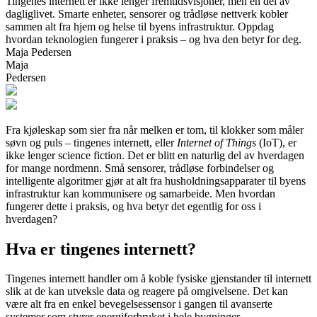
Tingenes internett er ikke lenger fremtidsvisjoner, men en del av
dagliglivet. Smarte enheter, sensorer og trådløse nettverk kobler
sammen alt fra hjem og helse til byens infrastruktur. Oppdag
hvordan teknologien fungerer i praksis – og hva den betyr for deg.
Maja Pedersen
Maja
Pedersen
Fra kjøleskap som sier fra når melken er tom, til klokker som måler
søvn og puls – tingenes internett, eller
Internet of Things
(IoT), er
ikke lenger science fiction. Det er blitt en naturlig del av hverdagen
for mange nordmenn. Små sensorer, trådløse forbindelser og
intelligente algoritmer gjør at alt fra husholdningsapparater til byens
infrastruktur kan kommunisere og samarbeide. Men hvordan
fungerer dette i praksis, og hva betyr det egentlig for oss i
hverdagen?
Hva er tingenes internett?
Tingenes internett handler om å koble fysiske gjenstander til internett
slik at de kan utveksle data og reagere på omgivelsene. Det kan
være alt fra en enkel bevegelsessensor i gangen til avanserte
systemer som styrer energiforbruket i hele bygninger.