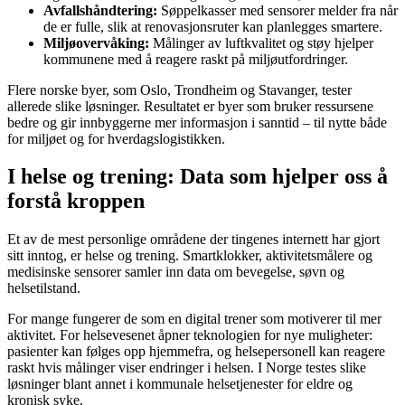
Avfallshåndtering:
Søppelkasser med sensorer melder fra når
de er fulle, slik at renovasjonsruter kan planlegges smartere.
Miljøovervåking:
Målinger av luftkvalitet og støy hjelper
kommunene med å reagere raskt på miljøutfordringer.
Flere norske byer, som Oslo, Trondheim og Stavanger, tester
allerede slike løsninger. Resultatet er byer som bruker ressursene
bedre og gir innbyggerne mer informasjon i sanntid – til nytte både
for miljøet og for hverdagslogistikken.
I helse og trening: Data som hjelper oss å
forstå kroppen
Et av de mest personlige områdene der tingenes internett har gjort
sitt inntog, er helse og trening. Smartklokker, aktivitetsmålere og
medisinske sensorer samler inn data om bevegelse, søvn og
helsetilstand.
For mange fungerer de som en digital trener som motiverer til mer
aktivitet. For helsevesenet åpner teknologien for nye muligheter:
pasienter kan følges opp hjemmefra, og helsepersonell kan reagere
raskt hvis målinger viser endringer i helsen. I Norge testes slike
løsninger blant annet i kommunale helsetjenester for eldre og
kronisk syke.