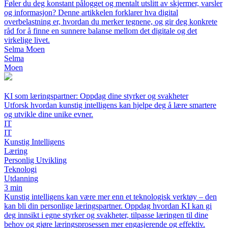
Føler du deg konstant pålogget og mentalt utslitt av skjermer, varsler
og informasjon? Denne artikkelen forklarer hva digital
overbelastning er, hvordan du merker tegnene, og gir deg konkrete
råd for å finne en sunnere balanse mellom det digitale og det
virkelige livet.
Selma Moen
Selma
Moen
KI som læringspartner: Oppdag dine styrker og svakheter
Utforsk hvordan kunstig intelligens kan hjelpe deg å lære smartere
og utvikle dine unike evner.
IT
IT
Kunstig Intelligens
Læring
Personlig Utvikling
Teknologi
Utdanning
3 min
Kunstig intelligens kan være mer enn et teknologisk verktøy – den
kan bli din personlige læringspartner. Oppdag hvordan KI kan gi
deg innsikt i egne styrker og svakheter, tilpasse læringen til dine
behov og gjøre læringsprosessen mer engasjerende og effektiv.