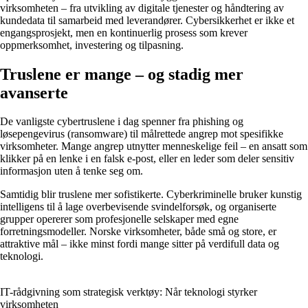
virksomheten – fra utvikling av digitale tjenester og håndtering av
kundedata til samarbeid med leverandører. Cybersikkerhet er ikke et
engangsprosjekt, men en kontinuerlig prosess som krever
oppmerksomhet, investering og tilpasning.
Truslene er mange – og stadig mer
avanserte
De vanligste cybertruslene i dag spenner fra phishing og
løsepengevirus (ransomware) til målrettede angrep mot spesifikke
virksomheter. Mange angrep utnytter menneskelige feil – en ansatt som
klikker på en lenke i en falsk e-post, eller en leder som deler sensitiv
informasjon uten å tenke seg om.
Samtidig blir truslene mer sofistikerte. Cyberkriminelle bruker kunstig
intelligens til å lage overbevisende svindelforsøk, og organiserte
grupper opererer som profesjonelle selskaper med egne
forretningsmodeller. Norske virksomheter, både små og store, er
attraktive mål – ikke minst fordi mange sitter på verdifull data og
teknologi.
IT-rådgivning som strategisk verktøy: Når teknologi styrker
virksomheten