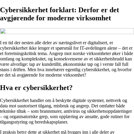
Cybersikkerhet forklart: Derfor er det
avgjørende for moderne virksomhet
I en tid der nesten alle deler av næringslivet er digitalisert, er
cybersikkerhet ikke lenger et spørsmål for IT-avdelingen alene – det er
et forretningskritisk tema. Angrep mot norske virksomheter øker i både
omfang og kompleksitet, og konsekvensene av et sikkerhetsbrudd kan
være alvorlige: tap av kundetillit, økonomiske tap og i verste fall full
stans i driften. Men hva innebærer egentlig cybersikkerhet, og hvorfor
er det så avgjørende for moderne virksomhet?
Hva er cybersikkerhet?
Cybersikkerhet handler om å beskytte digitale systemer, nettverk og
data mot uautorisert tilgang, misbruk og angrep. Det omfatter både
tekniske tiltak – som brannmurer, antivirus og sikkerhetsoppdateringer
– og organisatoriske grep, som opplæring av ansatte, gode rutiner for
tilgangsstyring og beredskapsplaner.
I praksis betyr dette at sikkerhet må bygges inn i alle deler av