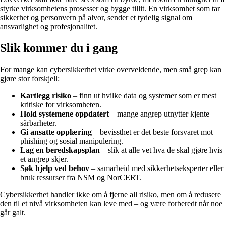
styrke virksomhetens prosesser og bygge tillit. En virksomhet som tar
sikkerhet og personvern på alvor, sender et tydelig signal om
ansvarlighet og profesjonalitet.
Slik kommer du i gang
For mange kan cybersikkerhet virke overveldende, men små grep kan
gjøre stor forskjell:
Kartlegg risiko
– finn ut hvilke data og systemer som er mest
kritiske for virksomheten.
Hold systemene oppdatert
– mange angrep utnytter kjente
sårbarheter.
Gi ansatte opplæring
– bevissthet er det beste forsvaret mot
phishing og sosial manipulering.
Lag en beredskapsplan
– slik at alle vet hva de skal gjøre hvis
et angrep skjer.
Søk hjelp ved behov
– samarbeid med sikkerhetseksperter eller
bruk ressurser fra NSM og NorCERT.
Cybersikkerhet handler ikke om å fjerne all risiko, men om å redusere
den til et nivå virksomheten kan leve med – og være forberedt når noe
går galt.