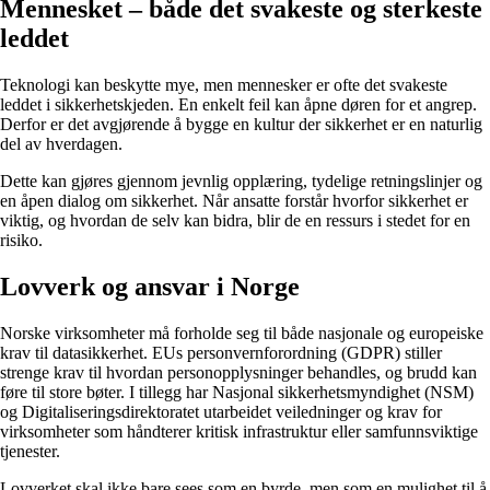
Mennesket – både det svakeste og sterkeste
leddet
Teknologi kan beskytte mye, men mennesker er ofte det svakeste
leddet i sikkerhetskjeden. En enkelt feil kan åpne døren for et angrep.
Derfor er det avgjørende å bygge en kultur der sikkerhet er en naturlig
del av hverdagen.
Dette kan gjøres gjennom jevnlig opplæring, tydelige retningslinjer og
en åpen dialog om sikkerhet. Når ansatte forstår hvorfor sikkerhet er
viktig, og hvordan de selv kan bidra, blir de en ressurs i stedet for en
risiko.
Lovverk og ansvar i Norge
Norske virksomheter må forholde seg til både nasjonale og europeiske
krav til datasikkerhet. EUs personvernforordning (GDPR) stiller
strenge krav til hvordan personopplysninger behandles, og brudd kan
føre til store bøter. I tillegg har Nasjonal sikkerhetsmyndighet (NSM)
og Digitaliseringsdirektoratet utarbeidet veiledninger og krav for
virksomheter som håndterer kritisk infrastruktur eller samfunnsviktige
tjenester.
Lovverket skal ikke bare sees som en byrde, men som en mulighet til å