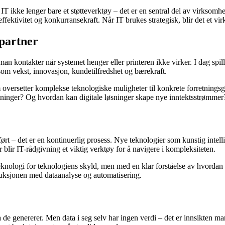
 er IT ikke lenger bare et støtteverktøy – det er en sentral del av virksom
fektivitet og konkurransekraft. Når IT brukes strategisk, blir det et vi
spartner
 man kontakter når systemet henger eller printeren ikke virker. I dag spil
som vekst, innovasjon, kundetilfredshet og bærekraft.
oversetter komplekse teknologiske muligheter til konkrete forretningsge
tninger? Og hvordan kan digitale løsninger skape nye inntektsstrømmer
ørt – det er en kontinuerlig prosess. Nye teknologier som kunstig intellig
blir IT-rådgivning et viktig verktøy for å navigere i kompleksiteten.
eknologi for teknologiens skyld, men med en klar forståelse av hvordan 
oduksjonen med dataanalyse og automatisering.
e genererer. Men data i seg selv har ingen verdi – det er innsikten ma