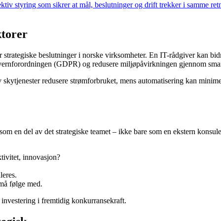
ktiv styring som sikrer at mål, beslutninger og drift trekker i samme re
ktorer
trategiske beslutninger i norske virksomheter. En IT-rådgiver kan bidra
nvernforordningen (GDPR) og redusere miljøpåvirkningen gjennom smart
skytjenester redusere strømforbruket, mens automatisering kan minimere 
som en del av det strategiske teamet – ikke bare som en ekstern konsulen
tivitet, innovasjon?
leres.
må følge med.
 investering i fremtidig konkurransekraft.