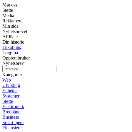
Møt oss
Støtte
Media
Reklamere
Min side
Nyhetsbrevet
Affiliate
Din historie
Tilkobling
Logg på
Opprett bruker
Nyhetsbrev
Kategorier
Web
Utvikling
Enheter
Systemer
Støtte
Elektronikk
Bredbånd
Business
Smart hjem
Finansiere