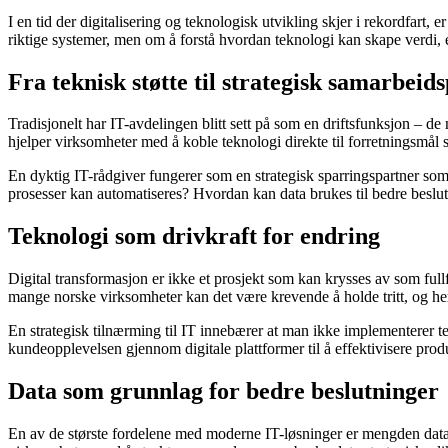
I en tid der digitalisering og teknologisk utvikling skjer i rekordfart,
riktige systemer, men om å forstå hvordan teknologi kan skape verdi, ef
Fra teknisk støtte til strategisk samarbeid
Tradisjonelt har IT-avdelingen blitt sett på som en driftsfunksjon – de
hjelper virksomheter med å koble teknologi direkte til forretningsmål 
En dyktig IT-rådgiver fungerer som en strategisk sparringspartner som 
prosesser kan automatiseres? Hvordan kan data brukes til bedre beslu
Teknologi som drivkraft for endring
Digital transformasjon er ikke et prosjekt som kan krysses av som fullf
mange norske virksomheter kan det være krevende å holde tritt, og her 
En strategisk tilnærming til IT innebærer at man ikke implementerer t
kundeopplevelsen gjennom digitale plattformer til å effektivisere pr
Data som grunnlag for bedre beslutninger
En av de største fordelene med moderne IT-løsninger er mengden data d