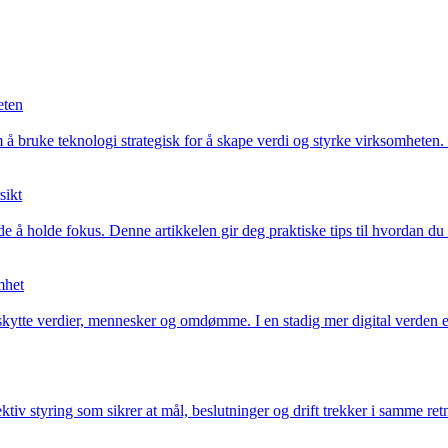
eten
 bruke teknologi strategisk for å skape verdi og styrke virksomheten. Ut
sikt
de å holde fokus. Denne artikkelen gir deg praktiske tips til hvordan du
mhet
ytte verdier, mennesker og omdømme. I en stadig mer digital verden er r
ktiv styring som sikrer at mål, beslutninger og drift trekker i samme re