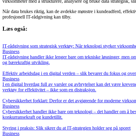
virksomheter med å strukturere, analysere og bruke data strategisk, slik
Når data brukes riktig, kan de avdekke mønstre i kundeadferd, effekti
profesjonell IT-rådgivning kan tilby.
Læs også:
IT-rådgivning som strategisk verktøy: Når teknologi styrker virksomh
Business
IT-rådgivning handler ikke lenger bare om tekniske løsninger, men om å
og bærekraftig utvikling.
Effektiv arbeidsdag i en digital verden – slik bevarer du fokus og over
Business
I en digital hverdag full av varsler og avbrytelser kan det være kreven
verktøy for effektivitet – ikke som en distraksjon.
Cybersikkerhet forklart: Derfor er det avgjørende for moderne virkso
Business
Cybersikkerhet handler ikke bare om teknologi – det handler om å besk
konkurransekraft og kundetillit.
Styring i praksis: Slik sikrer du at IT-strategien holder seg på sporet
Business