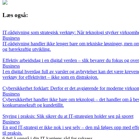
Læs også:
IT-rådgivning som strategisk verktøy: Når teknologi styrker virksomh
Business
IT-rådgivning handler ikke lenger bare om tekniske løsninger, men om å
og bærekraftig utvikling.
Effektiv arbeidsdag i en digital verden – slik bevarer du fokus og over
Business
I en digital hverdag full av varsler og avbrytelser kan det være kreven
verktøy for effektivitet – ikke som en distraksjon.
Cybersikkerhet forklart: Derfor er det avgjørende for moderne virkso
Business
Cybersikkerhet handler ikke bare om teknologi – det handler om å besk
konkurransekraft og kundetillit.
Styring i praksis: Slik sikrer du at IT-strategien holder seg på sporet
Business
En god IT-strategi er ikke nok i seg selv – den må følges opp med effe
til praksis.
6 feil å unngå i din IT-karriere: råd for suksess