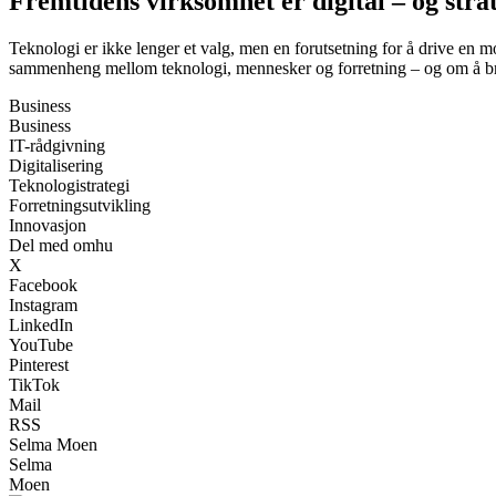
Fremtidens virksomhet er digital – og stra
Teknologi er ikke lenger et valg, men en forutsetning for å drive en
sammenheng mellom teknologi, mennesker og forretning – og om å bruke
Business
Business
IT-rådgivning
Digitalisering
Teknologistrategi
Forretningsutvikling
Innovasjon
Del med omhu
X
Facebook
Instagram
LinkedIn
YouTube
Pinterest
TikTok
Mail
RSS
Selma Moen
Selma
Moen