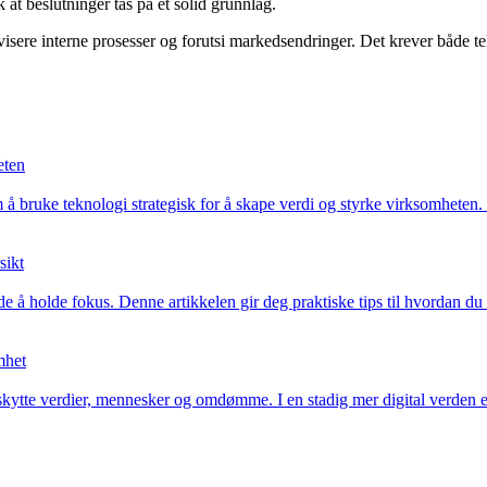
 at beslutninger tas på et solid grunnlag.
visere interne prosesser og forutsi markedsendringer. Det krever både t
eten
 bruke teknologi strategisk for å skape verdi og styrke virksomheten. Ut
sikt
de å holde fokus. Denne artikkelen gir deg praktiske tips til hvordan du
mhet
ytte verdier, mennesker og omdømme. I en stadig mer digital verden er r