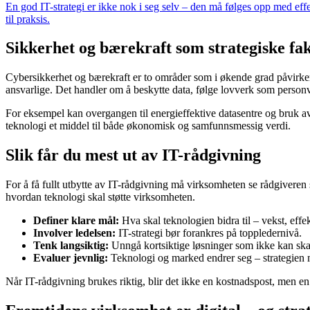
En god IT-strategi er ikke nok i seg selv – den må følges opp med effe
til praksis.
Sikkerhet og bærekraft som strategiske fa
Cybersikkerhet og bærekraft er to områder som i økende grad påvirker s
ansvarlige. Det handler om å beskytte data, følge lovverk som perso
For eksempel kan overgangen til energieffektive datasentre og bruk av 
teknologi et middel til både økonomisk og samfunnsmessig verdi.
Slik får du mest ut av IT-rådgivning
For å få fullt utbytte av IT-rådgivning må virksomheten se rådgiveren 
hvordan teknologi skal støtte virksomheten.
Definer klare mål:
Hva skal teknologien bidra til – vekst, effek
Involver ledelsen:
IT-strategi bør forankres på toppledernivå.
Tenk langsiktig:
Unngå kortsiktige løsninger som ikke kan ska
Evaluer jevnlig:
Teknologi og marked endrer seg – strategien 
Når IT-rådgivning brukes riktig, blir det ikke en kostnadspost, men en