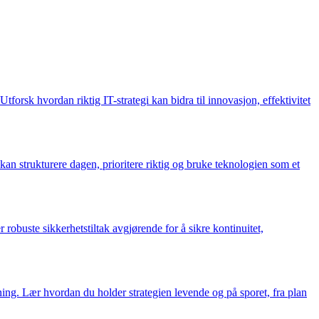
forsk hvordan riktig IT-strategi kan bidra til innovasjon, effektivitet
 kan strukturere dagen, prioritere riktig og bruke teknologien som et
obuste sikkerhetstiltak avgjørende for å sikre kontinuitet,
tning. Lær hvordan du holder strategien levende og på sporet, fra plan